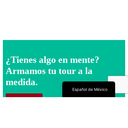
¿Tienes algo en mente?
Armamos tu tour a la
medida.
English
Español de México
Escríbenos