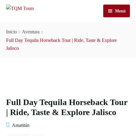
Menú
Inicio
Inicio
Aventura
Tours
Full Day Tequila Horseback Tour | Ride, Taste & Explore
Jalisco
José Cuervo Tours
Tequila Tours
Tours En Tren
Casa Sauza Tours
Cuervo Express Tren
Nuestra Historia
Tours De Tequila Artesanal
José Cuervo De La Destilería De Tours
Cuervo Express
Carrito
Premium Tours
Tequila Express
About TQM Tours
Full Day Tequila Horseback Tour
Contáctanos
| Ride, Taste & Explore Jalisco
Amatitán