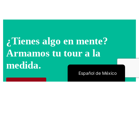
¿Tienes algo en mente?
Armamos tu tour a la
medida.
English
Español de México
Escríbenos