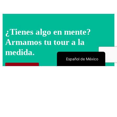
¿Tienes algo en mente?
Armamos tu tour a la
medida.
English
Español de México
Escríbenos